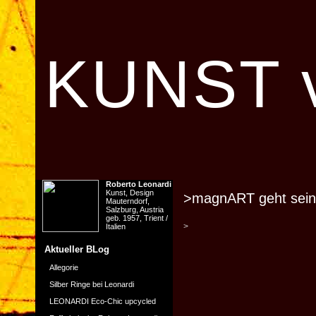
KUNST v
Roberto Leonardi
Kunst, Design
>magnART geht sei
Mauterndorf,
Salzburg, Austria
geb. 1957, Trient /
>
Italien
Aktueller BLog
Allegorie
Silber Ringe bei Leonardi
LEONARDI Eco-Chic upcycled