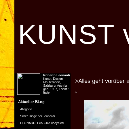
KUNST v
Roberto Leonardi
Kunst, Design
>Alles geht vorüber a
Mauterndorf,
Salzburg, Austria
geb. 1957, Trient /
>
Italien
Aktueller BLog
Allegorie
Silber Ringe bei Leonardi
LEONARDI Eco-Chic upcycled