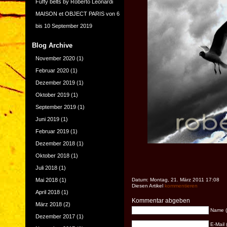
Fuffy belts by Roberto Leonardi
MAISON et OBJECT PARIS von 6
bis 10 September 2019
Blog Archive
November 2020
(1)
Februar 2020
(1)
Dezember 2019
(1)
Oktober 2019
(1)
September 2019
(1)
Juni 2019
(1)
Februar 2019
(1)
Dezember 2018
(1)
Oktober 2018
(1)
Juli 2018
(1)
Mai 2018
(1)
Datum: Montag, 21. März 2011 17:08
Diesen Artikel
kommentieren
April 2018
(1)
Kommentar abgeben
März 2018
(2)
Name (e
Dezember 2017
(1)
E-Mail 