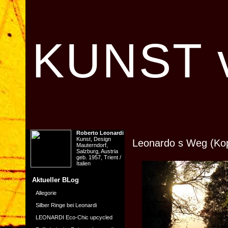
KUNST v
Roberto Leonardi
Kunst, Design
Leonardo s Weg (Kop
Mauterndorf,
Salzburg, Austria
geb. 1957, Trient /
Italien
Aktueller BLog
Allegorie
Silber Ringe bei Leonardi
LEONARDI Eco-Chic upcycled