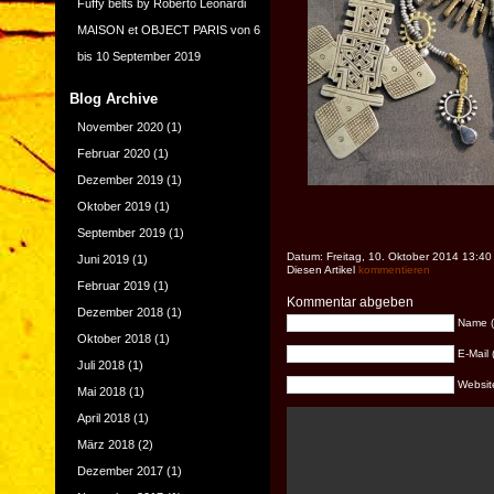
Fuffy belts by Roberto Leonardi
MAISON et OBJECT PARIS von 6
bis 10 September 2019
Blog Archive
November 2020
(1)
Februar 2020
(1)
Dezember 2019
(1)
Oktober 2019
(1)
September 2019
(1)
Datum: Freitag, 10. Oktober 2014 13:40
Juni 2019
(1)
Diesen Artikel
kommentieren
Februar 2019
(1)
Kommentar abgeben
Dezember 2018
(1)
Name (e
Oktober 2018
(1)
E-Mail 
Juli 2018
(1)
Website 
Mai 2018
(1)
April 2018
(1)
März 2018
(2)
Dezember 2017
(1)