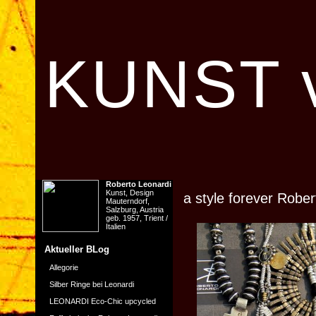
KUNST v
Roberto Leonardi
Kunst, Design
a style forever Rob
Mauterndorf,
Salzburg, Austria
geb. 1957, Trient /
Italien
Aktueller BLog
Allegorie
Silber Ringe bei Leonardi
LEONARDI Eco-Chic upcycled