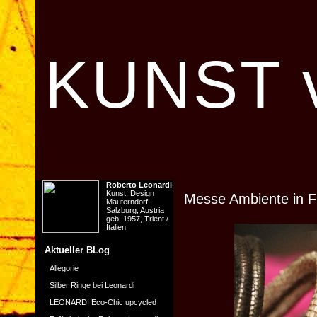
KUNST v
Roberto Leonardi
Kunst, Design
Messe Ambiente in F
Mauterndorf,
Salzburg, Austria
geb. 1957, Trient /
Italien
Aktueller BLog
Allegorie
Silber Ringe bei Leonardi
LEONARDI Eco-Chic upcycled